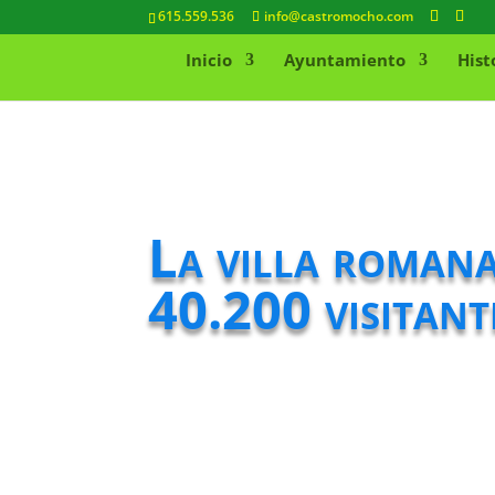
615.559.536
info@castromocho.com
Inicio
Ayuntamiento
Hist
La villa romana
40.200 visitan