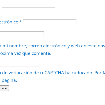
*
ectrónico
*
 mi nombre, correo electrónico y web en este na
róxima vez que comente.
or
reCAPTCHA
o de verificación de reCAPTCHA ha caducado. Por f
minos
.
a página.
tario