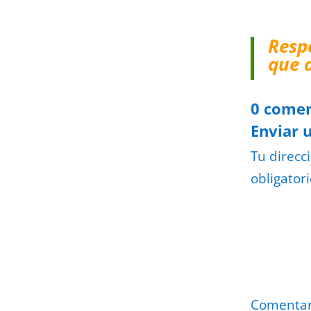
Resp
que 
0 comen
Enviar 
Tu direcc
obligator
Comenta