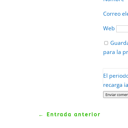
Correo el
Web
Guarda
para la p
Protegidos p
El period
Politica
–
Tér
recarga l
Enviar comen
←
Entrada anterior