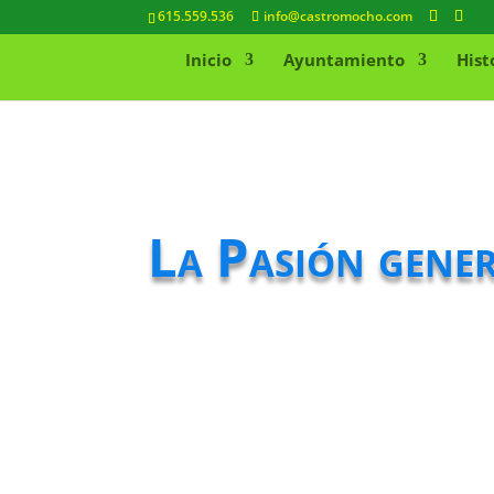
615.559.536
info@castromocho.com
Inicio
Ayuntamiento
Hist
La Pasión gene