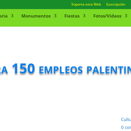
Soporta esta Web
Suscripción
oria
Monumentos
Fiestas
Fotos/Videos
ra 150 empleos palenti
Cult
0 co