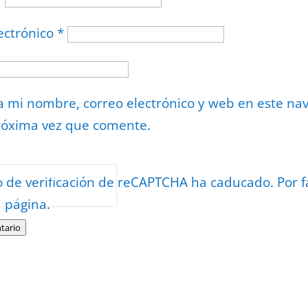
ectrónico
*
 mi nombre, correo electrónico y web en este na
róxima vez que comente.
or
reCAPTCHA
o de verificación de reCAPTCHA ha caducado. Por f
minos
.
a página.
tario