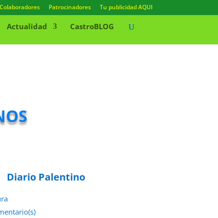
Colaboradores
Patrocinadores
Tu publicidad AQUI
Actualidad
CastroBLOG
nos
Diario Palentino
ura
mentario(s)