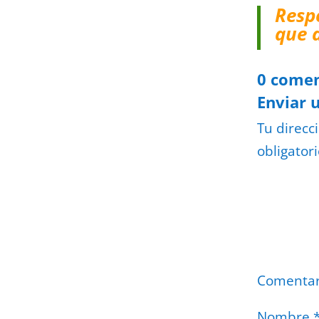
Resp
que 
0 comen
Enviar 
Tu direcc
obligator
Comenta
Nombre