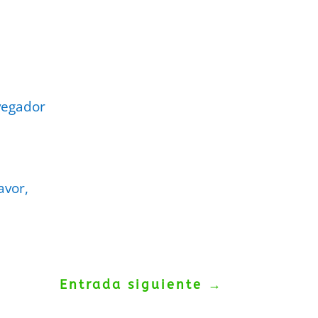
vegador
avor,
Entrada siguiente
→