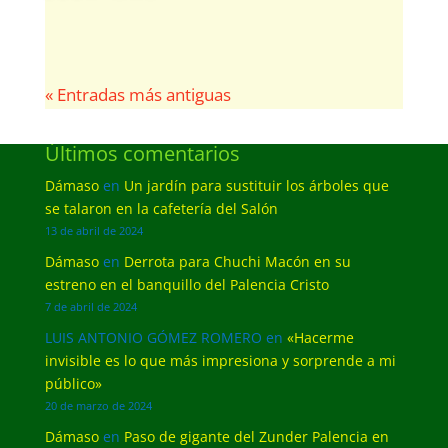
« Entradas más antiguas
Últimos comentarios
Dámaso
en
Un jardín para sustituir los árboles que
se talaron en la cafetería del Salón
13 de abril de 2024
Dámaso
en
Derrota para Chuchi Macón en su
estreno en el banquillo del Palencia Cristo
7 de abril de 2024
LUIS ANTONIO GÓMEZ ROMERO
en
«Hacerme
invisible es lo que más impresiona y sorprende a mi
público»
20 de marzo de 2024
Dámaso
en
Paso de gigante del Zunder Palencia en