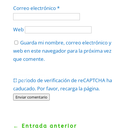
Correo electrónico
*
Web
Guarda mi nombre, correo electrónico y
web en este navegador para la próxima vez
que comente.
Protegidos por
reCAPTCHA
El periodo de verificación de reCAPTCHA ha
Politica
–
Términos
.
caducado. Por favor, recarga la página.
Enviar comentario
←
Entrada anterior