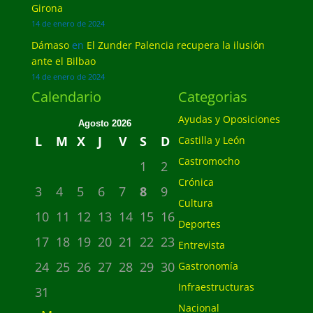
Girona
14 de enero de 2024
Dámaso
en
El Zunder Palencia recupera la ilusión
ante el Bilbao
14 de enero de 2024
Calendario
Categorias
Ayudas y Oposiciones
Agosto 2026
L
M
X
J
V
S
D
Castilla y León
Castromocho
1
2
Crónica
3
4
5
6
7
8
9
Cultura
10
11
12
13
14
15
16
Deportes
17
18
19
20
21
22
23
Entrevista
24
25
26
27
28
29
30
Gastronomía
Infraestructuras
31
Nacional