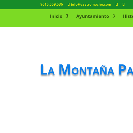
615.559.536
info@castromocho.com
Inicio
Ayuntamiento
Hist
La Montaña Pale