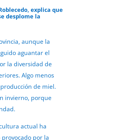
e septiembre de 2022
Roblecedo, explica que
 se desplome la
ovincia, aunque la
eguido aguantar el
por la diversidad de
eriores. Algo menos
 producción de miel.
n invierno, porque
andad.
cultura actual ha
o provocado por la