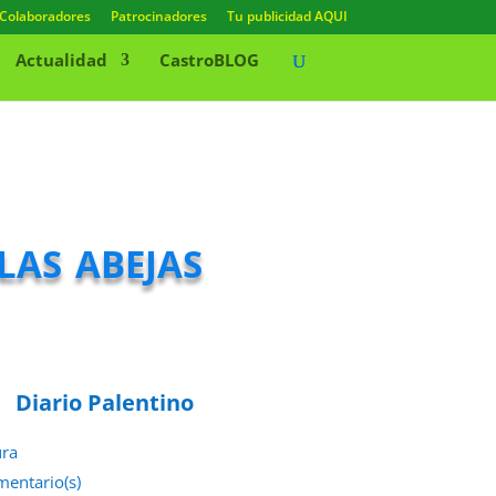
Colaboradores
Patrocinadores
Tu publicidad AQUI
Actualidad
CastroBLOG
as abejas
Diario Palentino
ura
mentario(s)