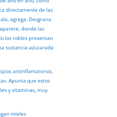
e de año en año, como
aca directamente de las
 mala, agrega. Desgrana
saparece, donde las
do los robles presentan
una sustancia azucarada
ipios antinflamatorios,
nta». Apunta que estos
les y vitaminas, muy
ngan mieles