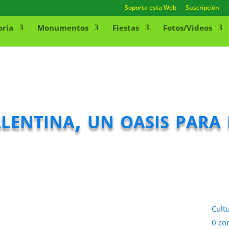
Soporta esta Web
Suscripción
oria
Monumentos
Fiestas
Fotos/Videos
ntina, un oasis para l
Cult
0 co