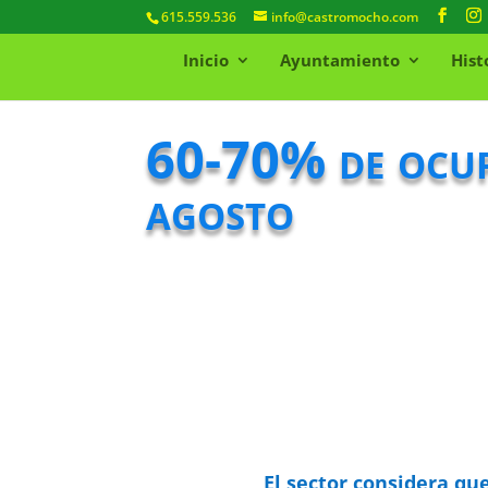
615.559.536
info@castromocho.com
Inicio
Ayuntamiento
Hist
60-70% de ocupa
agosto
El sector considera qu