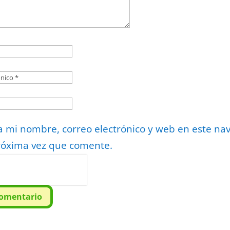
 mi nombre, correo electrónico y web en este na
róxima vez que comente.
or
reCAPTCHA
minos
.
comentario