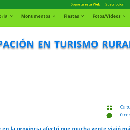
Soporta esta Web
Suscripción
oria
Monumentos
Fiestas
Fotos/Videos
ción en turismo rural
Cult

0 co

26 d

e en la provincia afectó que mucha gente viajó m