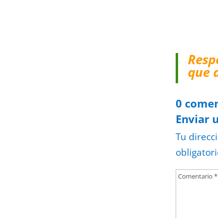
Resp
que 
0 comen
Enviar 
Tu direcc
obligator