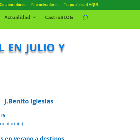
Colaboradores
Patrocinadores
Tu publicidad AQUI
Actualidad
CastroBLOG
 en julio y
J.Benito Iglesias
ura
mentario(s)
e septiembre de 2022
ás en verano a destinos