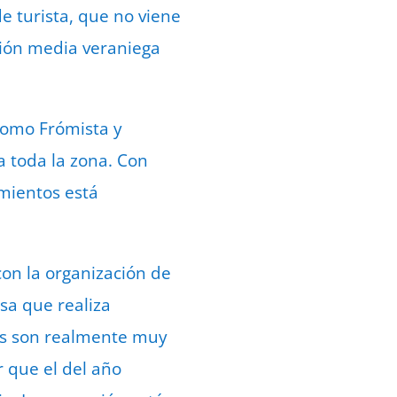
e turista, que no viene
ción media veraniega
como Frómista y
a toda la zona. Con
imientos está
con la organización de
sa que realiza
vas son realmente muy
 que el del año