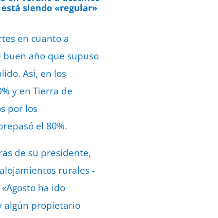
e está siendo «regular»
rtes en cuanto a
 al buen año que supuso
do. Así, en los
0% y en Tierra de
s por los
brepasó el 80%.
ras de su presidente,
alojamientos rurales -
 «Agosto ha ido
y algún propietario