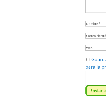
Guarda
para la p
Protegidos p
Politica
–
Tér
Enviar 