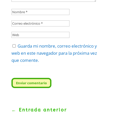
Guarda mi nombre, correo electrónico y
web en este navegador para la próxima vez
que comente.
Protegidos por
reCAPTCHA
Politica
–
Términos
.
Enviar comentario
←
Entrada anterior