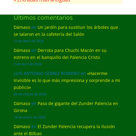
Últimos comentarios
Dámaso
en
Un jardín para sustituir los árboles que
se talaron en la cafetería del Salón
13 de abril de 2024
Dámaso
en
Derrota para Chuchi Macón en su
estreno en el banquillo del Palencia Cristo
7 de abril de 2024
LUIS ANTONIO GÓMEZ ROMERO
en
«Hacerme
invisible es lo que más impresiona y sorprende a mi
público»
20 de marzo de 2024
Dámaso
en
Paso de gigante del Zunder Palencia en
Girona
14 de enero de 2024
Dámaso
en
El Zunder Palencia recupera la ilusión
ante el Bilbao