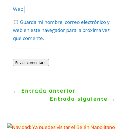
Web
Guarda mi nombre, correo electrónico y
web en este navegador para la próxima vez
que comente.
Protegidos por
reCAPTCHA
Politica
–
Términos
.
Enviar comentario
←
Entrada anterior
Entrada siguiente
→