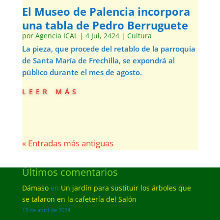
El Museo de Palencia incorpora
una tabla de Pedro Berruguete
por
Agencia ICAL
|
4 Jul, 2424
|
Cultura
La pieza, que procede del retablo de la parroquia
de Santa María de Frechilla, se expondrá al
público durante el mes de agosto.
leer más
« Entradas más antiguas
Últimos comentarios
Dámaso
en
Un jardín para sustituir los árboles que
se talaron en la cafetería del Salón
13 de abril de 2024