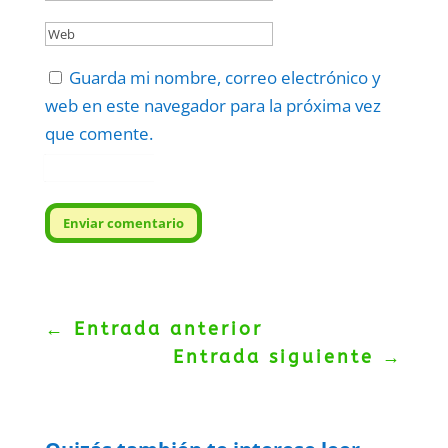
Guarda mi nombre, correo electrónico y
web en este navegador para la próxima vez
que comente.
Protegidos por
reCAPTCHA
Politica
–
Términos
.
Enviar comentario
←
Entrada anterior
Entrada siguiente
→