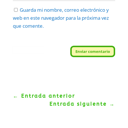
Guarda mi nombre, correo electrónico y
web en este navegador para la próxima vez
que comente.
Protegidos por
reCAPTCHA
Enviar comentario
Politica
–
Términos
.
←
Entrada anterior
Entrada siguiente
→