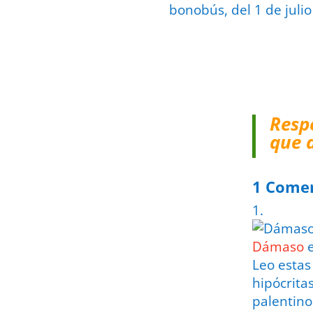
bonobús, del 1 de juli
Resp
que 
1 Come
Dámaso
Leo estas
hipócrita
palentino