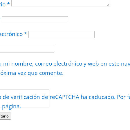
rio
*
*
ectrónico
*
 mi nombre, correo electrónico y web en este na
róxima vez que comente.
or
reCAPTCHA
o de verificación de reCAPTCHA ha caducado. Por f
minos
.
a página.
tario