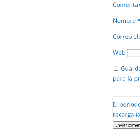
Comenta
Nombre
Correo el
Web
Guarda
para la p
Protegidos p
El period
Politica
–
Tér
recarga l
Enviar comen