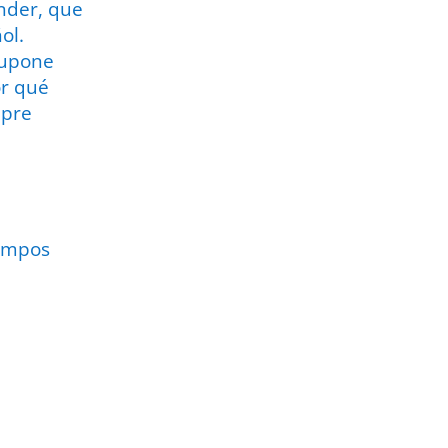
under, que
ol.
supone
or qué
mpre
ampos