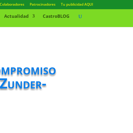
Colaboradores
Patrocinadores
Tu publicidad AQUI
Actualidad
CastroBLOG
ompromiso
 Zunder-