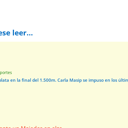
ese leer…
e
portes
 plata en la final del 1.500m. Carla Masip se impuso en los úl