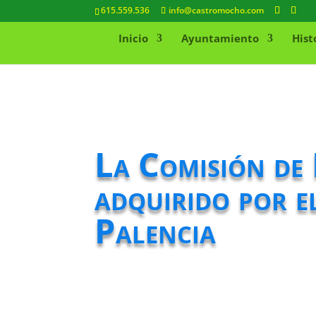
615.559.536
info@castromocho.com
Inicio
Ayuntamiento
Hist
La Comisión de
adquirido por e
Palencia