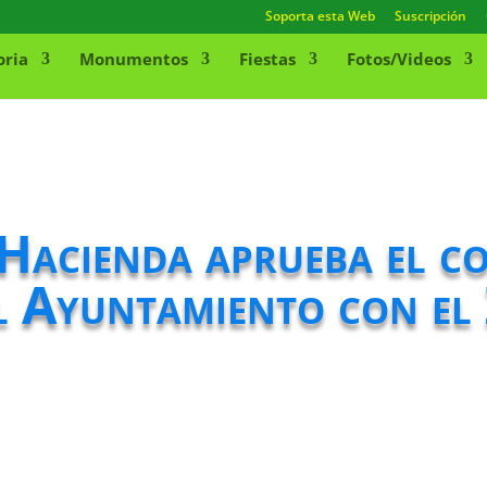
Soporta esta Web
Suscripción
oria
Monumentos
Fiestas
Fotos/Videos
 Hacienda aprueba el c
l Ayuntamiento con el