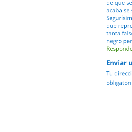
de que se
acaba se 
Segurísim
que repre
tanta fal
negro per
Respond
Enviar 
Tu direcc
obligator