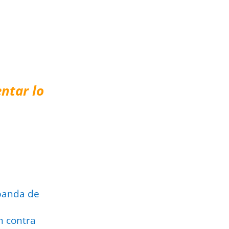
ntar lo
 panda de
n contra