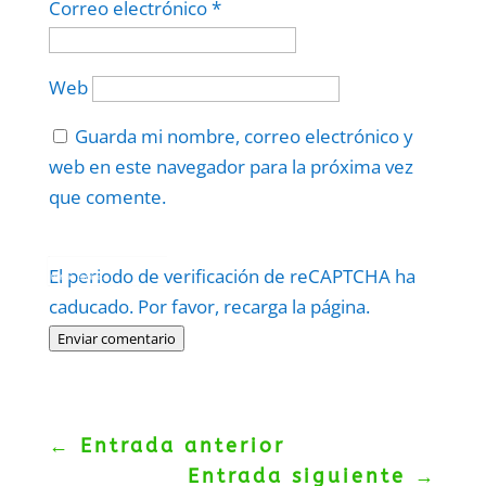
Correo electrónico
*
Web
Guarda mi nombre, correo electrónico y
web en este navegador para la próxima vez
que comente.
Protegidos por
reCAPTCHA
El periodo de verificación de reCAPTCHA ha
Politica
–
Términos
.
caducado. Por favor, recarga la página.
Enviar comentario
←
Entrada anterior
Entrada siguiente
→