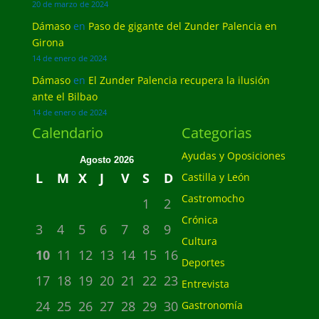
20 de marzo de 2024
Dámaso
en
Paso de gigante del Zunder Palencia en
Girona
14 de enero de 2024
Dámaso
en
El Zunder Palencia recupera la ilusión
ante el Bilbao
14 de enero de 2024
Calendario
Categorias
Ayudas y Oposiciones
Agosto 2026
L
M
X
J
V
S
D
Castilla y León
Castromocho
1
2
Crónica
3
4
5
6
7
8
9
Cultura
10
11
12
13
14
15
16
Deportes
17
18
19
20
21
22
23
Entrevista
24
25
26
27
28
29
30
Gastronomía