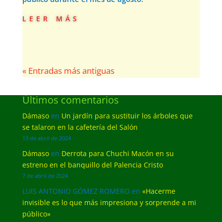
leer más
« Entradas más antiguas
Últimos comentarios
Dámaso
en
Un jardín para sustituir los árboles que
se talaron en la cafetería del Salón
13 de abril de 2024
Dámaso
en
Derrota para Chuchi Macón en su
estreno en el banquillo del Palencia Cristo
7 de abril de 2024
LUIS ANTONIO GÓMEZ ROMERO
en
«Hacerme
invisible es lo que más impresiona y sorprende a mi
público»