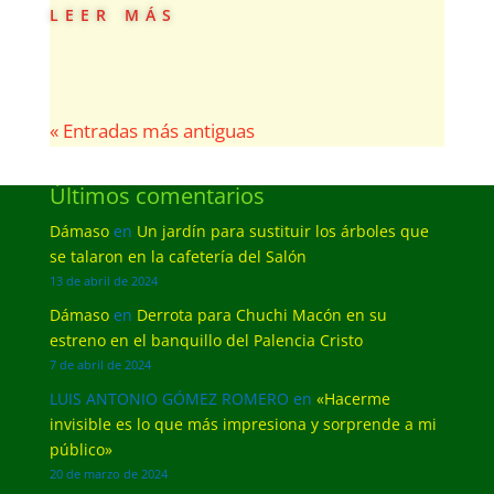
leer más
« Entradas más antiguas
Últimos comentarios
Dámaso
en
Un jardín para sustituir los árboles que
se talaron en la cafetería del Salón
13 de abril de 2024
Dámaso
en
Derrota para Chuchi Macón en su
estreno en el banquillo del Palencia Cristo
7 de abril de 2024
LUIS ANTONIO GÓMEZ ROMERO
en
«Hacerme
invisible es lo que más impresiona y sorprende a mi
público»
20 de marzo de 2024