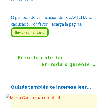
El periodo de verificación de reCAPTCHA ha
Protegidos por
reCAPTCHA
Politica
–
Términos
.
caducado. Por favor, recarga la página.
Enviar comentario
←
Entrada anterior
Entrada siguiente
→
Quizás también te interese leer...