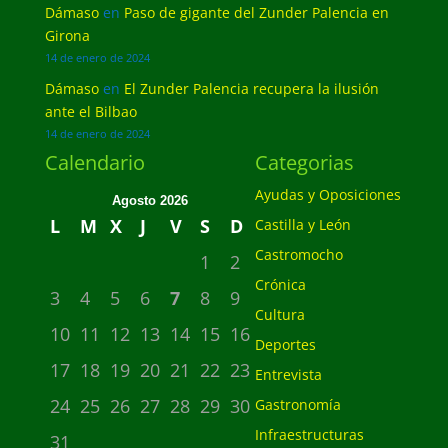
Dámaso
en
Paso de gigante del Zunder Palencia en
Girona
14 de enero de 2024
Dámaso
en
El Zunder Palencia recupera la ilusión
ante el Bilbao
14 de enero de 2024
Calendario
Categorias
Ayudas y Oposiciones
Agosto 2026
L
M
X
J
V
S
D
Castilla y León
Castromocho
1
2
Crónica
3
4
5
6
7
8
9
Cultura
10
11
12
13
14
15
16
Deportes
17
18
19
20
21
22
23
Entrevista
24
25
26
27
28
29
30
Gastronomía
Infraestructuras
31