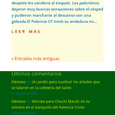
despiste les condenó al empate. Los palentinos
dejaron muy buenas sensaciones sobre el césped
y pudieron marcharse al descanso con una
goleada.El Palencia CF inició su andadura en...
leer más
« Entradas más antiguas
Últimos comentarios
Dámaso
en
Un jardín para sustituir los árboles que
se talaron en la cafetería del Salón
13 de abril de 2024
Dámaso
en
Derrota para Chuchi Macón en su
estreno en el banquillo del Palencia Cristo
7 de abril de 2024