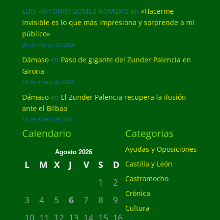
LUIS ANTONIO GÓMEZ ROMERO
en
«Hacerme
invisible es lo que más impresiona y sorprende a mi
público»
20 de marzo de 2024
Dámaso
en
Paso de gigante del Zunder Palencia en
Girona
14 de enero de 2024
Dámaso
en
El Zunder Palencia recupera la ilusión
ante el Bilbao
14 de enero de 2024
Calendario
Categorias
Ayudas y Oposiciones
Agosto 2026
L
M
X
J
V
S
D
Castilla y León
Castromocho
1
2
Crónica
3
4
5
6
7
8
9
Cultura
10
11
12
13
14
15
16