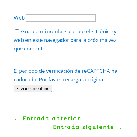
Web
Guarda mi nombre, correo electrónico y
web en este navegador para la próxima vez
que comente.
Protegidos por
reCAPTCHA
El periodo de verificación de reCAPTCHA ha
Politica
–
Términos
.
caducado. Por favor, recarga la página.
Enviar comentario
←
Entrada anterior
Entrada siguiente
→