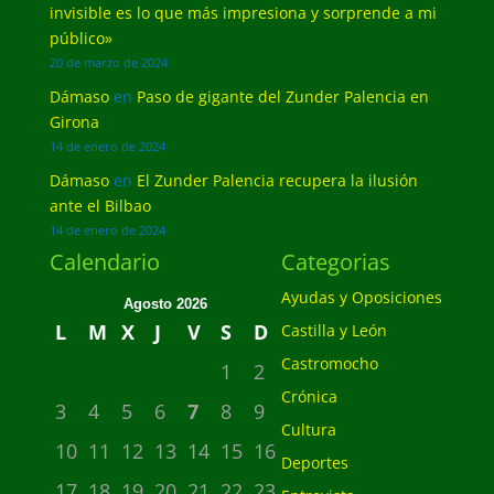
invisible es lo que más impresiona y sorprende a mi
público»
20 de marzo de 2024
Dámaso
en
Paso de gigante del Zunder Palencia en
Girona
14 de enero de 2024
Dámaso
en
El Zunder Palencia recupera la ilusión
ante el Bilbao
14 de enero de 2024
Calendario
Categorias
Ayudas y Oposiciones
Agosto 2026
L
M
X
J
V
S
D
Castilla y León
Castromocho
1
2
Crónica
3
4
5
6
7
8
9
Cultura
10
11
12
13
14
15
16
Deportes
17
18
19
20
21
22
23