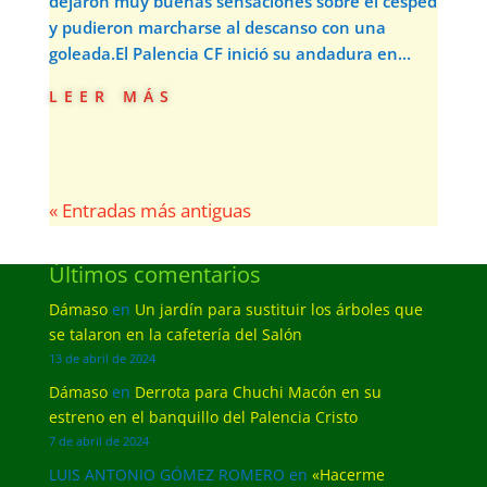
dejaron muy buenas sensaciones sobre el césped
y pudieron marcharse al descanso con una
goleada.El Palencia CF inició su andadura en...
leer más
« Entradas más antiguas
Últimos comentarios
Dámaso
en
Un jardín para sustituir los árboles que
se talaron en la cafetería del Salón
13 de abril de 2024
Dámaso
en
Derrota para Chuchi Macón en su
estreno en el banquillo del Palencia Cristo
7 de abril de 2024
LUIS ANTONIO GÓMEZ ROMERO
en
«Hacerme