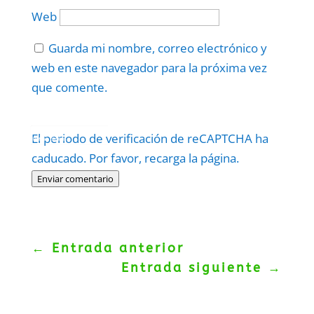
Web
Guarda mi nombre, correo electrónico y
web en este navegador para la próxima vez
que comente.
Protegidos por
reCAPTCHA
El periodo de verificación de reCAPTCHA ha
Politica
–
Términos
.
caducado. Por favor, recarga la página.
Enviar comentario
←
Entrada anterior
Entrada siguiente
→