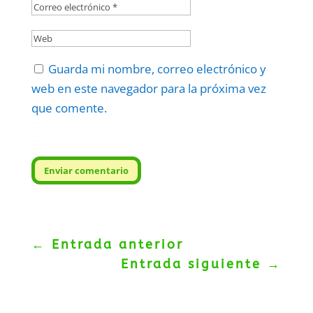
Guarda mi nombre, correo electrónico y
web en este navegador para la próxima vez
que comente.
Protegidos por
reCAPTCHA
Politica
–
Términos
.
Enviar comentario
←
Entrada anterior
Entrada siguiente
→