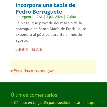
incorpora una tabla de
Pedro Berruguete
por
Agencia ICAL
|
4 Jul, 2424
|
Cultura
La pieza, que procede del retablo de la
parroquia de Santa María de Frechilla, se
expondrá al público durante el mes de
agosto.
leer más
« Entradas más antiguas
Últimos comentarios
Dámaso
en
Un jardín para sustituir los árboles que