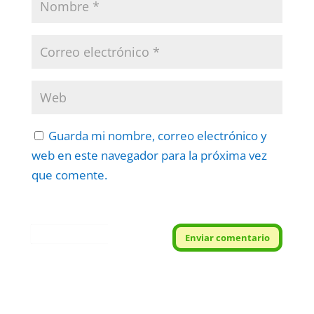
Guarda mi nombre, correo electrónico y
web en este navegador para la próxima vez
que comente.
Protegidos por
reCAPTCHA
Enviar comentario
Politica
–
Términos
.