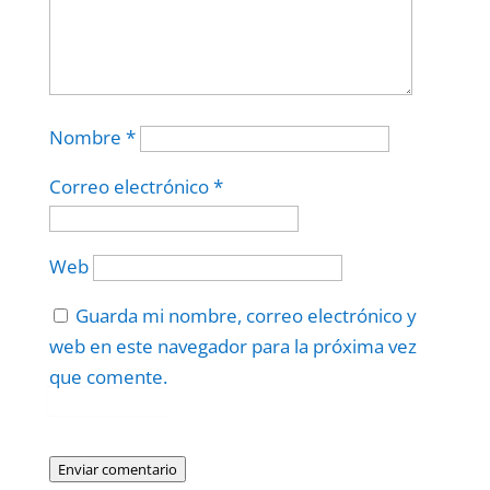
Nombre
*
Correo electrónico
*
Web
Guarda mi nombre, correo electrónico y
web en este navegador para la próxima vez
que comente.
Protegidos por
reCAPTCHA
Politica
–
Términos
.
Enviar comentario