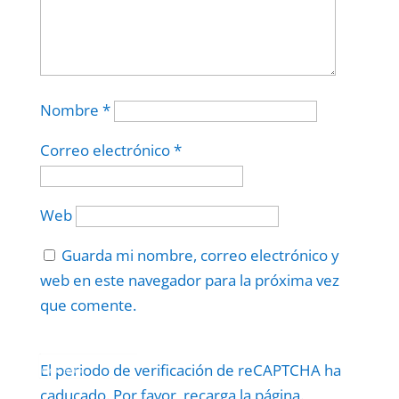
Nombre
*
Correo electrónico
*
Web
Guarda mi nombre, correo electrónico y
web en este navegador para la próxima vez
que comente.
Protegidos por
reCAPTCHA
El periodo de verificación de reCAPTCHA ha
Politica
–
Términos
.
caducado. Por favor, recarga la página.