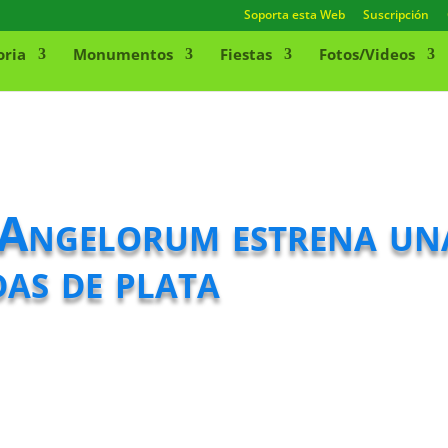
Soporta esta Web
Suscripción
oria
Monumentos
Fiestas
Fotos/Videos
 Angelorum estrena un
das de plata