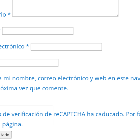
rio
*
*
ectrónico
*
 mi nombre, correo electrónico y web en este na
róxima vez que comente.
or
reCAPTCHA
o de verificación de reCAPTCHA ha caducado. Por f
minos
.
a página.
tario