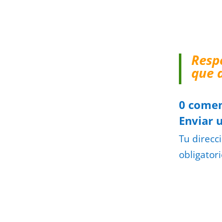
Resp
que 
0 comen
Enviar 
Tu direcc
obligator