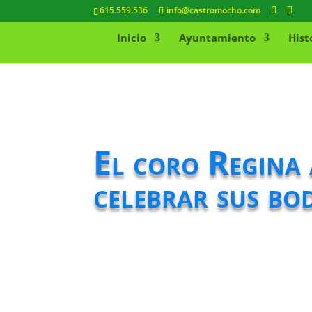
615.559.536
info@castromocho.com
Inicio
Ayuntamiento
Hist
El coro Regina
celebrar sus bo