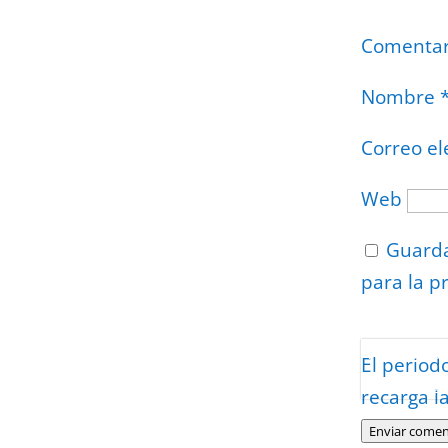
Comenta
Nombre
Correo el
Web
Guarda
para la p
Protegidos p
El period
Politica
–
Tér
recarga l
Enviar comen