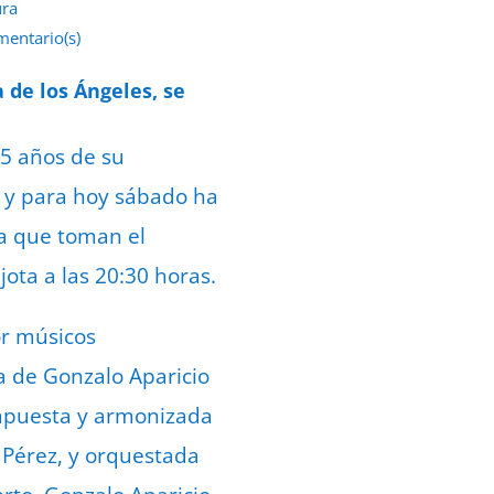
ura
mentario(s)
e septiembre de 2022
 de los Ángeles, se
5 años de su
, y para hoy sábado ha
la que toman el
jota a las 20:30 horas.
r músicos
ta de Gonzalo Aparicio
ompuesta y armonizada
n Pérez, y orquestada