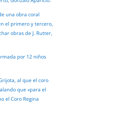
rto, Gonzalo Aparicio.
de una obra coral
en el primero y tercero,
ar obras de J. Rutter,
formada por 12 niños
rijota, al que el coro
ñalando que «para el
mo el Coro Regina