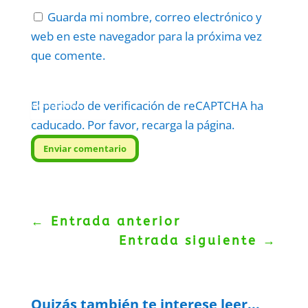
Guarda mi nombre, correo electrónico y
web en este navegador para la próxima vez
que comente.
El periodo de verificación de reCAPTCHA ha
Protegidos por
reCAPTCHA
Politica
–
Términos
.
caducado. Por favor, recarga la página.
Enviar comentario
←
Entrada anterior
Entrada siguiente
→
Quizás también te interese leer...