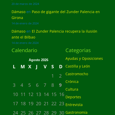
20 de marzo de 2024
Dámaso
en
Paso de gigante del Zunder Palencia en
Girona
14 de enero de 2024
Dámaso
en
El Zunder Palencia recupera la ilusión
ante el Bilbao
14 de enero de 2024
Calendario
Categorias
Ayudas y Oposiciones
Agosto 2026
L
M
X
J
V
S
D
Castilla y León
Castromocho
1
2
Crónica
3
4
5
6
7
8
9
Cultura
10
11
12
13
14
15
16
Deportes
17
18
19
20
21
22
23
Entrevista
24
25
26
27
28
29
30
Gastronomía