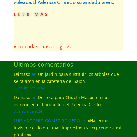
goleada.El Palencia CF inició su andadura en...
leer más
« Entradas más antiguas
Últimos comentarios
Dámaso
en
Un jardín para sustituir los árboles que
se talaron en la cafetería del Salón
13 de abril de 2024
Dámaso
en
Derrota para Chuchi Macón en su
estreno en el banquillo del Palencia Cristo
7 de abril de 2024
LUIS ANTONIO GÓMEZ ROMERO
en
«Hacerme
invisible es lo que más impresiona y sorprende a mi
público»