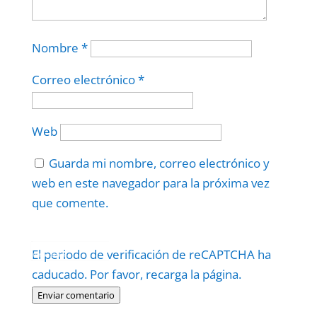
Nombre
*
Correo electrónico
*
Web
Guarda mi nombre, correo electrónico y
web en este navegador para la próxima vez
que comente.
Protegidos por
reCAPTCHA
El periodo de verificación de reCAPTCHA ha
Politica
–
Términos
.
caducado. Por favor, recarga la página.
Enviar comentario