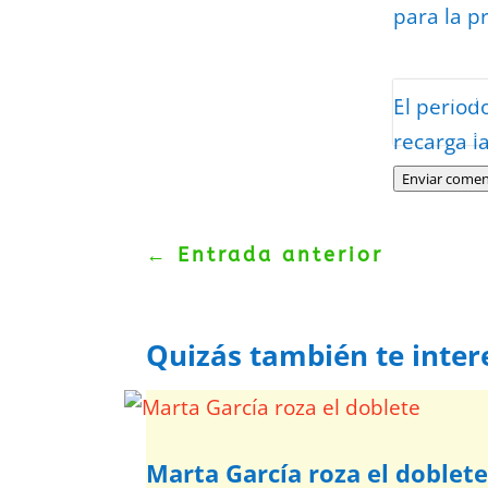
para la p
Protegidos p
El period
Politica
–
Tér
recarga l
Enviar comen
←
Entrada anterior
Quizás también te inter
Marta García roza el doblet