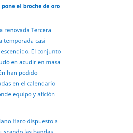
e mayo de 2022
 pone el broche de oro
 la renovada Tercera
na temporada casi
descendido. El conjunto
dudó en acudir en masa
ién han podido
ladas en el calendario
onde equipo y afición
riano Haro dispuesto a
 buscando las bandas