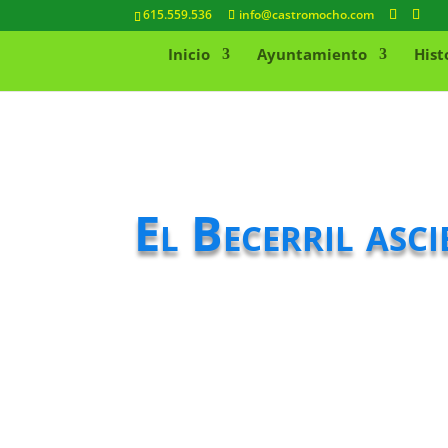
615.559.536
info@castromocho.com
Inicio
Ayuntamiento
Hist
El Becerril asc