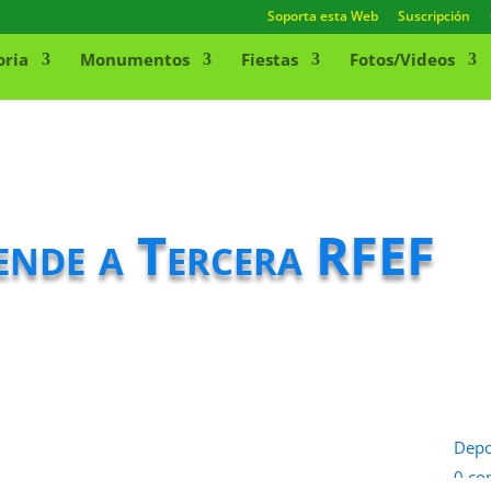
Soporta esta Web
Suscripción
oria
Monumentos
Fiestas
Fotos/Videos
iende a Tercera RFEF
Depo
0 co