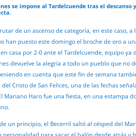
29 d
nes se impone al Tardelcuende tras el descanso y
cta.
sfrutar de un ascenso de categoría, en este caso, a
os han puesto este domingo el broche de oro a u
a en casa por 2-0 ante el Tardelcuende, equipo ya 
nes devuelve la alegría a todo un pueblo que no 
 teniendo en cuenta que este fin de semana tamb
 del Cristo de San Felices, una de las fechas seña
 El Mariano Haro fue una fiesta, en una estampa d
uno.
 un principio, el Becerril saltó al césped del Ma
n personalidad para sacar el balón desde atrás y