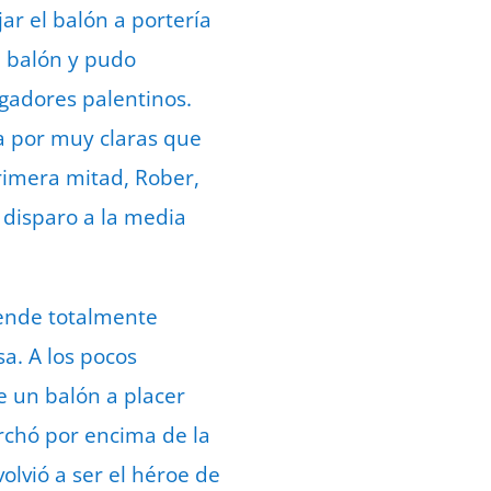
r el balón a portería
e balón y pudo
ugadores palentinos.
a por muy claras que
primera mitad, Rober,
 disparo a la media
uende totalmente
a. A los pocos
e un balón a placer
rchó por encima de la
olvió a ser el héroe de