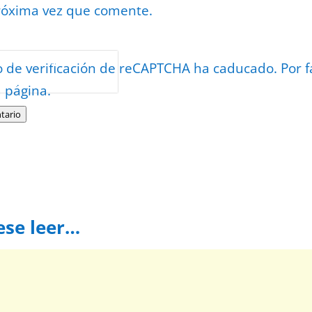
róxima vez que comente.
or
reCAPTCHA
o de verificación de reCAPTCHA ha caducado. Por f
minos
.
a página.
tario
ese leer…
e