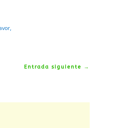
avor,
Entrada siguiente
→