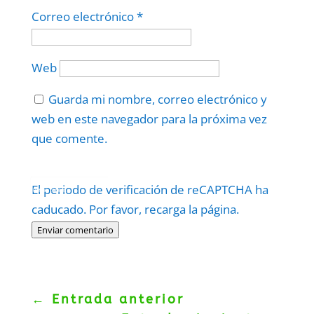
Correo electrónico
*
Web
Guarda mi nombre, correo electrónico y
web en este navegador para la próxima vez
que comente.
Protegidos por
reCAPTCHA
El periodo de verificación de reCAPTCHA ha
Politica
–
Términos
.
caducado. Por favor, recarga la página.
Enviar comentario
←
Entrada anterior