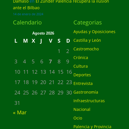
Dámaso
en
El Zunder Palencia recupera la ilusión
ante el Bilbao
14 de enero de 2024
Calendario
Categorias
Ayudas y Oposiciones
Agosto 2026
L
M
X
J
V
S
D
Castilla y León
Castromocho
1
2
Crónica
3
4
5
6
7
8
9
Cultura
10
11
12
13
14
15
16
Deportes
17
18
19
20
21
22
23
Entrevista
24
25
26
27
28
29
30
Gastronomía
Infraestructuras
31
Nacional
« Mar
Ocio
Palencia y Provincia