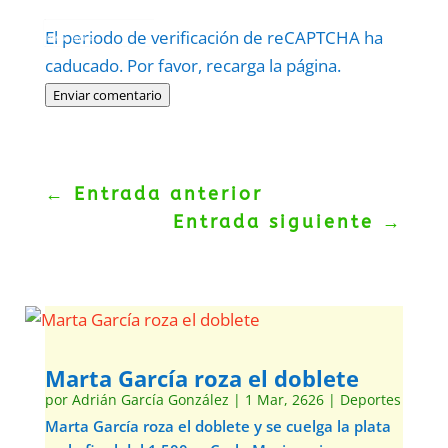
Protegidos por
reCAPTCHA
El periodo de verificación de reCAPTCHA ha
Politica
–
Términos
.
caducado. Por favor, recarga la página.
Enviar comentario
←
Entrada anterior
Entrada siguiente
→
Marta García roza el doblete
por
Adrián García González
|
1 Mar, 2626
|
Deportes
Marta García roza el doblete y se cuelga la plata