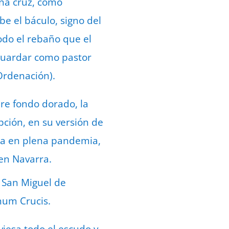
una cruz, como
be el báculo, signo del
todo el rebaño que el
 guardar como pastor
 Ordenación).
bre fondo dorado, la
ción, en su versión de
ña en plena pandemia,
 en Navarra.
e San Miguel de
gnum Crucis.