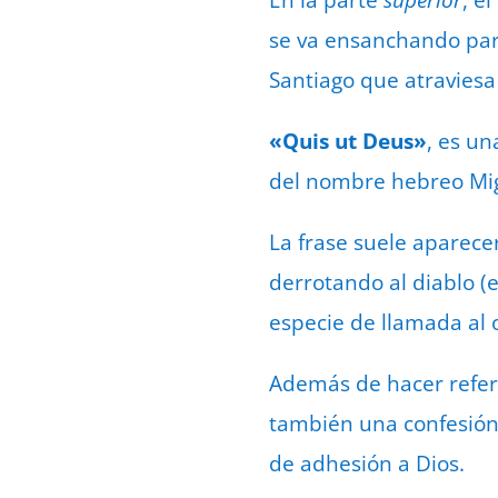
En la parte
superior
, e
se va ensanchando para
Santiago que atraviesa
«Quis ut Deus»
, es un
La frase suele aparecer
derrotando al diablo (
especie de llamada al o
Además de hacer refere
también una confesión
de adhesión a Dios.