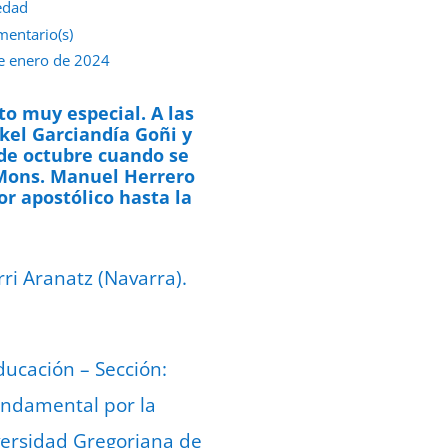
edad
mentario(s)
e enero de 2024
to muy especial. A las
kel Garciandía Goñi y
 de octubre cuando se
 Mons. Manuel Herrero
r apostólico hasta la
ri Aranatz (Navarra).
Educación – Sección:
Fundamental por la
iversidad Gregoriana de