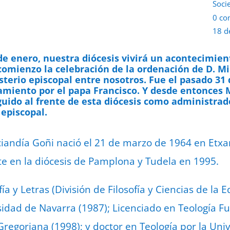
Soci
0 co
18 d
de enero, nuestra diócesis vivirá un acontecimien
omienzo la celebración de la ordenación de D. Mi
terio episcopal entre nosotros. Fue el pasado 31
amiento por el papa Francisco. Y desde entonces
uido al frente de esta diócesis como administrado
episcopal.
ciandía Goñi nació el 21 de marzo de 1964 en Etxar
e en la diócesis de Pamplona y Tudela en 1995.
ía y Letras (División de Filosofía y Ciencias de la 
ersidad de Navarra (1987); Licenciado en Teología 
 Gregoriana (1998); y doctor en Teología por la Un