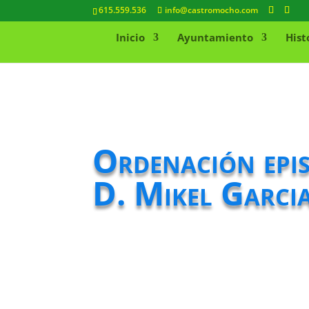
615.559.536
info@castromocho.com
Inicio
Ayuntamiento
Hist
Ordenación epis
D. Mikel Garci