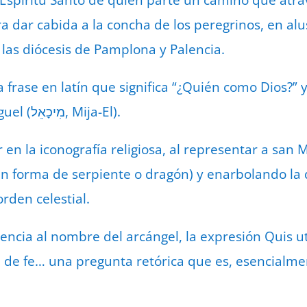
l Espíritu Santo de quien parte un camino que atra
 dar cabida a la concha de los peregrinos, en al
 las diócesis de Pamplona y Palencia.
a frase en latín que significa “¿Quién como Dios?” y
del nombre hebreo Miguel (מִיכָאֵל, Mija-El).
 en la iconografía religiosa, al representar a san 
en forma de serpiente o dragón) y enarbolando la
rden celestial.
ncia al nombre del arcángel, la expresión Quis u
 de fe… una pregunta retórica que es, esencialme