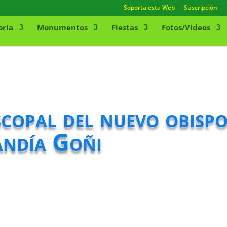
Soporta esta Web
Suscripción
oria
Monumentos
Fiestas
Fotos/Videos
copal del nuevo obispo
andía Goñi