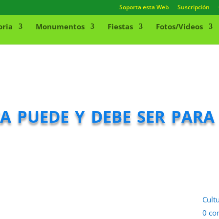
Soporta esta Web
Suscripción
oria
Monumentos
Fiestas
Fotos/Videos
 puede y debe ser para
Cult
0 co