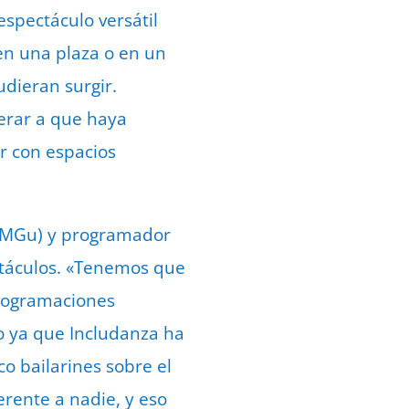
spectáculo versátil
en una plaza o en un
udieran surgir.
erar a que haya
ar con espacios
(AMGu) y programador
ectáculos. «Tenemos que
 programaciones
lo ya que Includanza ha
co bailarines sobre el
erente a nadie, y eso