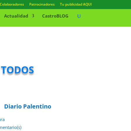
Colaboradores
Patrocinadores
Tu publicidad AQUI
Actualidad
CastroBLOG
 todos
Diario Palentino
ura
mentario(s)