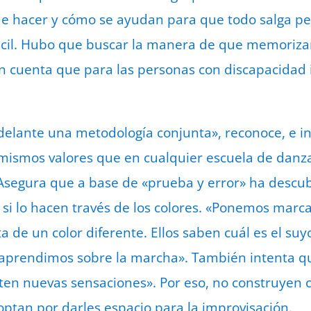
e hacer y cómo se ayudan para que todo salga pe
fácil. Hubo que buscar la manera de que memoriza
 cuenta que para las personas con discapacidad 
lante una metodología conjunta», reconoce, e ins
s mismos valores que en cualquier escuela de danz
 Asegura que a base de «prueba y error» ha descub
si lo hacen través de los colores. «Ponemos marca
 de un color diferente. Ellos saben cuál es el suy
 aprendimos sobre la marcha». También intenta qu
en nuevas sensaciones». Por eso, no construyen c
optan por darles espacio para la improvisación.