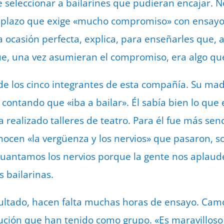
e seleccionar a bailarines que pudieran encajar. No 
o plazo que exige «mucho compromiso» con ensayos
a ocasión perfecta, explica, para enseñarles que, 
ue, una vez asumieran el compromiso, era algo qu
de los cinco integrantes de esta compañía. Su madr
sa contando que «iba a bailar». Él sabía bien lo que
realizado talleres de teatro. Para él fue más senc
ocen «la vergüenza y los nervios» que pasaron, s
guantamos los nervios porque la gente nos aplau
as bailarinas.
sultado, hacen falta muchas horas de ensayo. Cam
lución que han tenido como grupo. «Es maravilloso