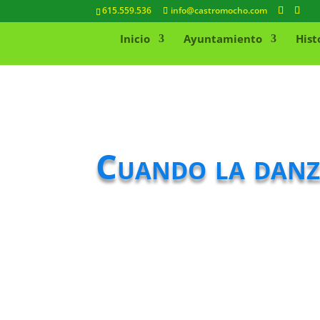
615.559.536
info@castromocho.com
Inicio
Ayuntamiento
Hist
Cuando la danza