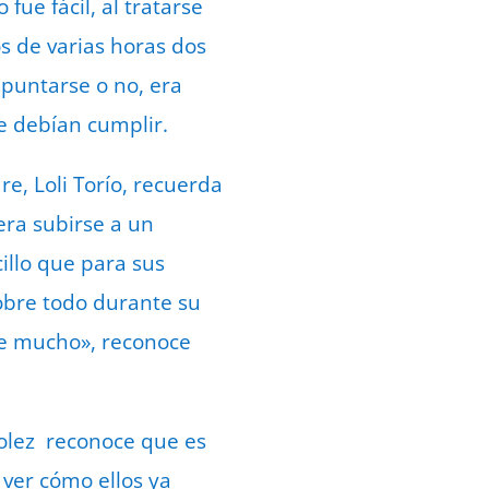
fue fácil, al tratarse
 de varias horas dos
apuntarse o no, era
e debían cumplir.
e, Loli Torío, recuerda
 era subirse a un
illo que para sus
obre todo durante su
de mucho», reconoce
olez reconoce que es
 ver cómo ellos ya