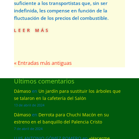
suficiente a los transportistas que, sin ser
indefinida, les compense en función de la
fluctuación de los precios del combustible.
leer más
« Entradas más antiguas
Últimos comentarios
Dámaso
en
Un jardín para sustituir los árboles que
se talaron en la cafetería del Salón
13 de abril de 2024
Dámaso
en
Derrota para Chuchi Macón en su
estreno en el banquillo del Palencia Cristo
7 de abril de 2024
LUIS ANTONIO GÓMEZ ROMERO
en
«Hacerme