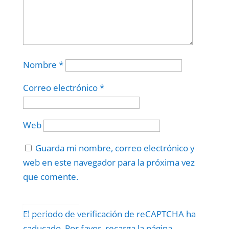
Nombre
*
Correo electrónico
*
Web
Guarda mi nombre, correo electrónico y
web en este navegador para la próxima vez
que comente.
Protegidos por
reCAPTCHA
El periodo de verificación de reCAPTCHA ha
Politica
–
Términos
.
caducado. Por favor, recarga la página.