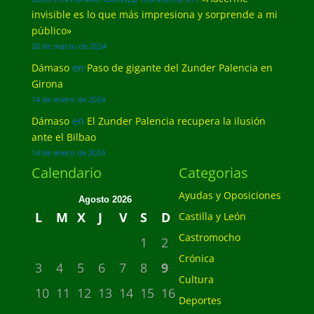
invisible es lo que más impresiona y sorprende a mi
público»
20 de marzo de 2024
Dámaso
en
Paso de gigante del Zunder Palencia en
Girona
14 de enero de 2024
Dámaso
en
El Zunder Palencia recupera la ilusión
ante el Bilbao
14 de enero de 2024
Calendario
Categorias
Ayudas y Oposiciones
Agosto 2026
L
M
X
J
V
S
D
Castilla y León
Castromocho
1
2
Crónica
3
4
5
6
7
8
9
Cultura
10
11
12
13
14
15
16
Deportes