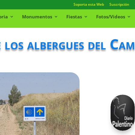
Soporta esta Web
Suscripción
oria
Monumentos
Fiestas
Fotos/Videos
 los albergues del Cami