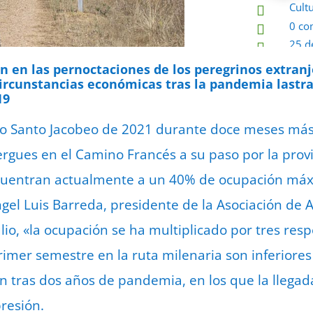
Cult

0 co

25 d

n en las pernoctaciones de los peregrinos extranj
ircunstancias económicas tras la pandemia lastran 
19
ño Santo Jacobeo de 2021 durante doce meses más
ergues en el Camino Francés a su paso por la provi
cuentran actualmente a un 40% de ocupación máx
gel Luis Barreda, presidente de la Asociación de
lio, «la ocupación se ha multiplicado por tres res
rimer semestre en la ruta milenaria son inferiores
n tras dos años de pandemia, en los que la llega
presión.