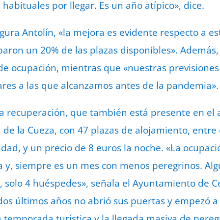
abituales por llegar. Es un año atípico», dice.
ura Antolín, «la mejora es evidente respecto a es
aron un 20% de las plazas disponibles». Además
e ocupación, mientras que «nuestras previsiones
lares a las que alcanzamos antes de la pandemia»
a recuperación, que también está presente en el a
 de la Cueza, con 47 plazas de alojamiento, entre 
dad, y un precio de 8 euros la noche. «La ocupació
ja y, siempre es un mes con menos peregrinos. Al
o, solo 4 huéspedes», señala el Ayuntamiento de Ce
dos últimos años no abrió sus puertas y empezó a 
a temporada turística y la llegada masiva de pereg