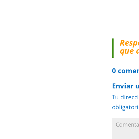
Resp
que 
0 comen
Enviar 
Tu direcc
obligator