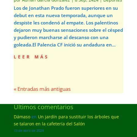
Los de Jonathan Prado fueron superiores en su
debut en esta nueva temporada, aunque un
despiste les condenó al empate. Los palentinos
dejaron muy buenas sensaciones sobre el césped
y pudieron marcharse al descanso con una
goleada.El Palencia CF inició su andadura en...
leer más
« Entradas más antiguas
Últimos comentarios
Dámaso
en
Un jardín para sustituir los árboles que
se talaron en la cafetería del Salón
13 de abril de 2024