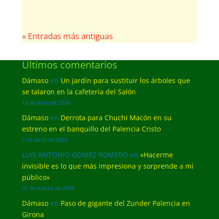
« Entradas más antiguas
Últimos comentarios
Dámaso
en
Un jardín para sustituir los árboles que
se talaron en la cafetería del Salón
13 de abril de 2024
Dámaso
en
Derrota para Chuchi Macón en su
estreno en el banquillo del Palencia Cristo
7 de abril de 2024
LUIS ANTONIO GÓMEZ ROMERO
en
«Hacerme
invisible es lo que más impresiona y sorprende a mi
público»
20 de marzo de 2024
Dámaso
en
Paso de gigante del Zunder Palencia en
Girona