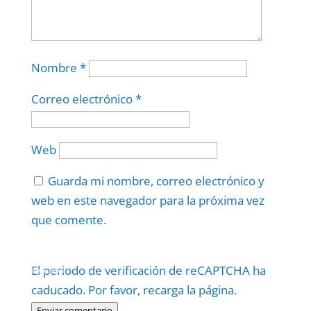
Nombre
*
Correo electrónico
*
Web
Guarda mi nombre, correo electrónico y
web en este navegador para la próxima vez
que comente.
Protegidos por
reCAPTCHA
El periodo de verificación de reCAPTCHA ha
Politica
–
Términos
.
caducado. Por favor, recarga la página.
Enviar comentario