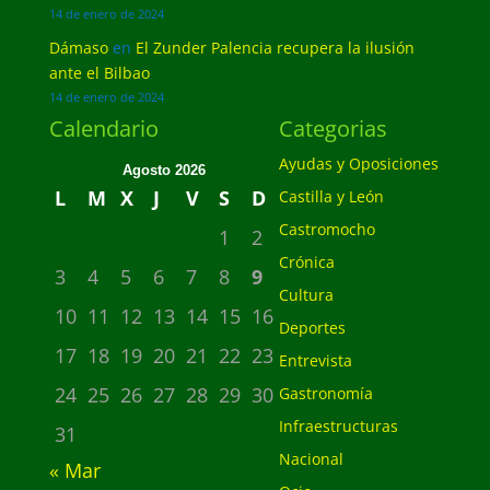
14 de enero de 2024
Dámaso
en
El Zunder Palencia recupera la ilusión
ante el Bilbao
14 de enero de 2024
Calendario
Categorias
Ayudas y Oposiciones
Agosto 2026
L
M
X
J
V
S
D
Castilla y León
Castromocho
1
2
Crónica
3
4
5
6
7
8
9
Cultura
10
11
12
13
14
15
16
Deportes
17
18
19
20
21
22
23
Entrevista
24
25
26
27
28
29
30
Gastronomía
Infraestructuras
31
Nacional
« Mar