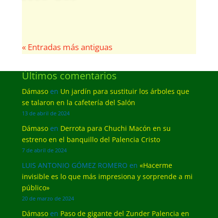
« Entradas más antiguas
Últimos comentarios
Dámaso
en
Un jardín para sustituir los árboles que
se talaron en la cafetería del Salón
13 de abril de 2024
Dámaso
en
Derrota para Chuchi Macón en su
estreno en el banquillo del Palencia Cristo
7 de abril de 2024
LUIS ANTONIO GÓMEZ ROMERO
en
«Hacerme
invisible es lo que más impresiona y sorprende a mi
público»
20 de marzo de 2024
Dámaso
en
Paso de gigante del Zunder Palencia en