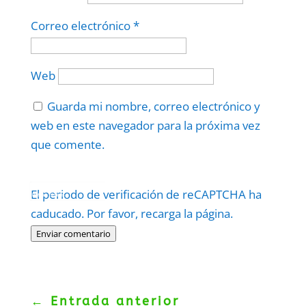
Correo electrónico
*
Web
Guarda mi nombre, correo electrónico y
web en este navegador para la próxima vez
que comente.
Protegidos por
reCAPTCHA
El periodo de verificación de reCAPTCHA ha
Politica
–
Términos
.
caducado. Por favor, recarga la página.
Enviar comentario
←
Entrada anterior