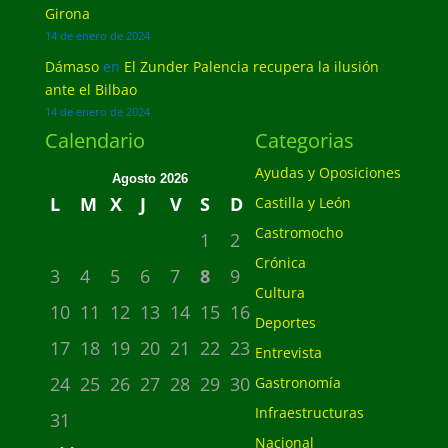
Girona
14 de enero de 2024
Dámaso
en
El Zunder Palencia recupera la ilusión
ante el Bilbao
14 de enero de 2024
Calendario
Categorias
Ayudas y Oposiciones
Agosto 2026
L
M
X
J
V
S
D
Castilla y León
Castromocho
1
2
Crónica
3
4
5
6
7
8
9
Cultura
10
11
12
13
14
15
16
Deportes
17
18
19
20
21
22
23
Entrevista
24
25
26
27
28
29
30
Gastronomía
Infraestructuras
31
Nacional