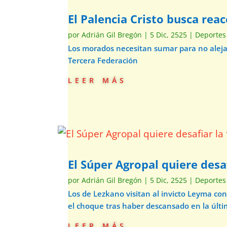
El Palencia Cristo busca rea
por
Adrián Gil Bregón
|
5 Dic, 2525
|
Deportes
Los morados necesitan sumar para no alejars
Tercera Federación
leer más
El Súper Agropal quiere desaf
por
Adrián Gil Bregón
|
5 Dic, 2525
|
Deportes
Los de Lezkano visitan al invicto Leyma co
el choque tras haber descansado en la últi
leer más