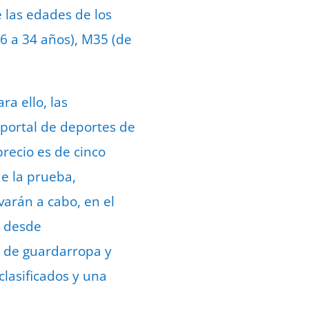
e las edades de los
16 a 34 años), M35 (de
ra ello, las
 portal de deportes de
 precio es de cinco
e la prueba,
varán a cabo, en el
s desde
o de guardarropa y
clasificados y una