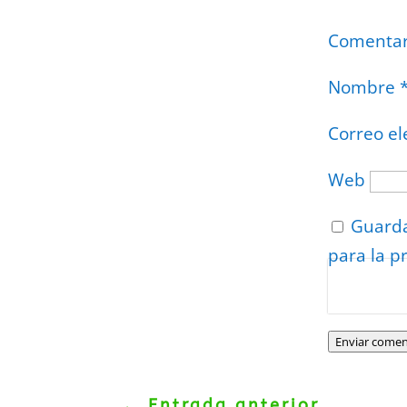
Comenta
Nombre
Correo el
Web
Guarda
para la p
Protegidos p
Politica
–
Tér
Enviar comen
←
Entrada anterior