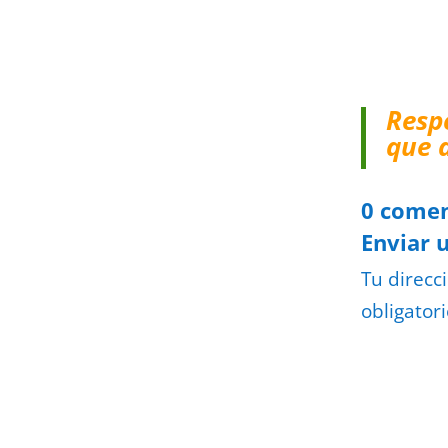
Resp
que 
0 comen
Enviar 
Tu direcc
obligator