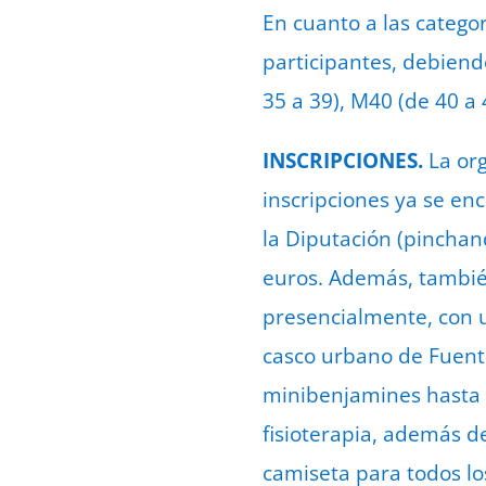
En cuanto a las catego
participantes, debiendo
35 a 39), M40 (de 40 a 
INSCRIPCIONES.
La org
inscripciones ya se en
la Diputación (pincha
euros. Además, también
presencialmente, con u
casco urbano de Fuente
minibenjamines hasta s
fisioterapia, además d
camiseta para todos lo