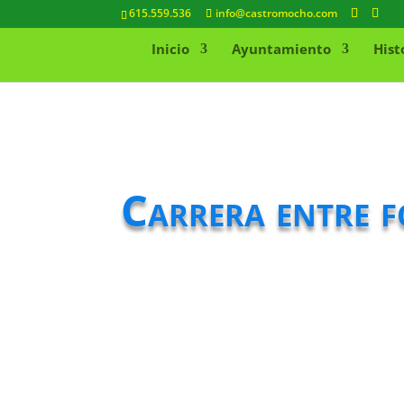
615.559.536
info@castromocho.com
Inicio
Ayuntamiento
Hist
Carrera entre f