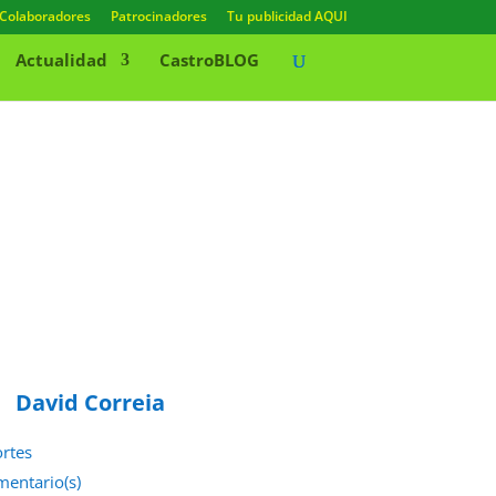
Colaboradores
Patrocinadores
Tu publicidad AQUI
Actualidad
CastroBLOG
David Correia
rtes
mentario(s)