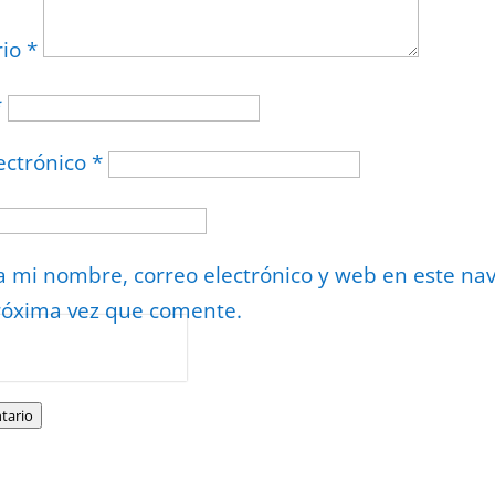
rio
*
*
ectrónico
*
 mi nombre, correo electrónico y web en este na
róxima vez que comente.
or
reCAPTCHA
minos
.
tario