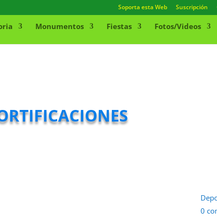
Soporta esta Web
Suscripción
oria
Monumentos
Fiestas
Fotos/Videos
ortificaciones
Depo
0 co