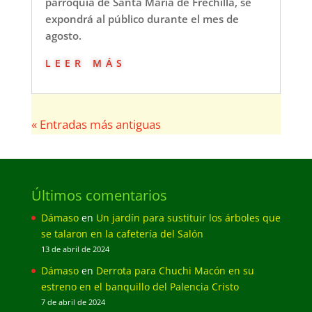
parroquia de Santa María de Frechilla, se
expondrá al público durante el mes de
agosto.
leer más
« Entradas más antiguas
Últimos comentarios
Dámaso
en
Un jardín para sustituir los árboles que
se talaron en la cafetería del Salón
13 de abril de 2024
Dámaso
en
Derrota para Chuchi Macón en su
estreno en el banquillo del Palencia Cristo
7 de abril de 2024