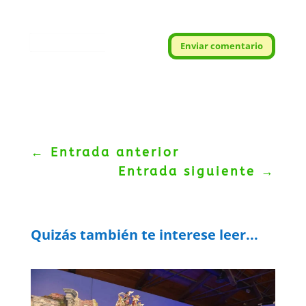
Protegidos por
reCAPTCHA
Enviar comentario
Politica
–
Términos
.
←
Entrada anterior
Entrada siguiente
→
Quizás también te interese leer...