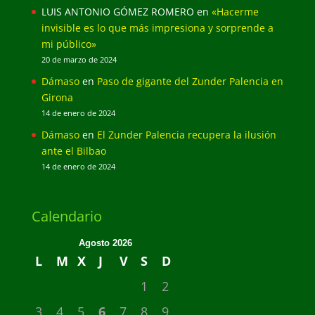
LUIS ANTONIO GÓMEZ ROMERO
en
«Hacerme
invisible es lo que más impresiona y sorprende a
mi público»
20 de marzo de 2024
Dámaso
en
Paso de gigante del Zunder Palencia en
Girona
14 de enero de 2024
Dámaso
en
El Zunder Palencia recupera la ilusión
ante el Bilbao
14 de enero de 2024
Calendario
Agosto 2026
L
M
X
J
V
S
D
1
2
3
4
5
6
7
8
9