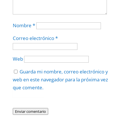
Nombre
*
Correo electrónico
*
Web
Guarda mi nombre, correo electrónico y
web en este navegador para la próxima vez
que comente.
Protegidos por
reCAPTCHA
Politica
–
Términos
.
Enviar comentario