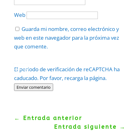
Web
Guarda mi nombre, correo electrónico y
web en este navegador para la próxima vez
que comente.
Protegidos por
reCAPTCHA
El periodo de verificación de reCAPTCHA ha
Politica
–
Términos
.
caducado. Por favor, recarga la página.
Enviar comentario
←
Entrada anterior
Entrada siguiente
→