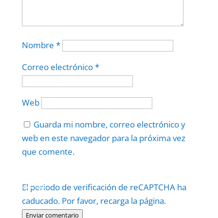
Nombre
*
Correo electrónico
*
Web
Guarda mi nombre, correo electrónico y
web en este navegador para la próxima vez
que comente.
Protegidos por
reCAPTCHA
El periodo de verificación de reCAPTCHA ha
Politica
–
Términos
.
caducado. Por favor, recarga la página.
Enviar comentario