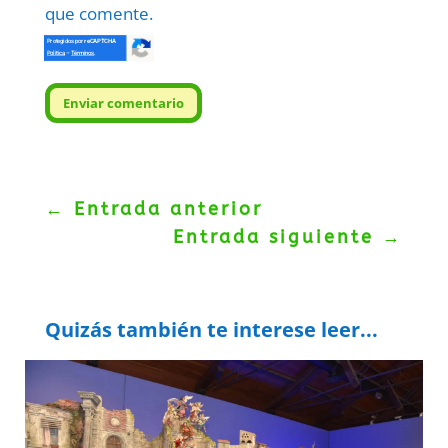
que comente.
Protegidos por
reCAPTCHA
Politica
–
Términos
.
Enviar comentario
←
Entrada anterior
Entrada siguiente
→
Quizás también te interese leer...