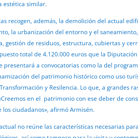
estética similar.
as recogen, además, la demolición del actual edifi
nto, la urbanización del entorno y el saneamiento,
ía, gestión de residuos, estructura, cubiertas y cer
puesto total de 4.120.000 euros que la Diputació
e presentará a convocatorias como la del program
namización del patrimonio histórico como uso turís
Transformación y Resilencia. Lo que, a grandes ra
 «Creemos en el patrimonio con ese deber de cons
e los ciudadanos», afirmó Armisén.
 actual no reúne las características necesarias par
ológicos, así como tampoco para la visita y contem