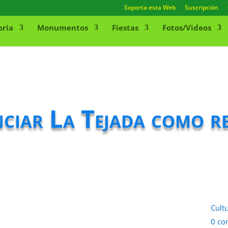
Soporta esta Web
Suscripción
oria
Monumentos
Fiestas
Fotos/Videos
ciar La Tejada como re
Cult
0 co