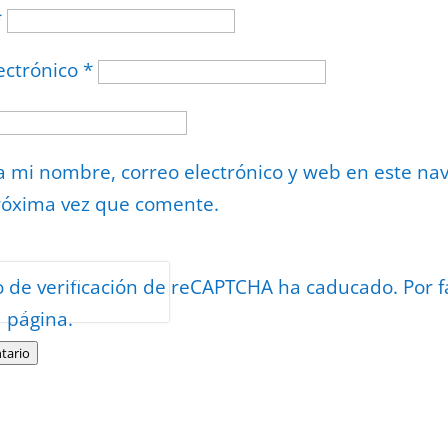
*
ectrónico
*
 mi nombre, correo electrónico y web en este na
róxima vez que comente.
or
reCAPTCHA
o de verificación de reCAPTCHA ha caducado. Por f
minos
.
a página.
tario