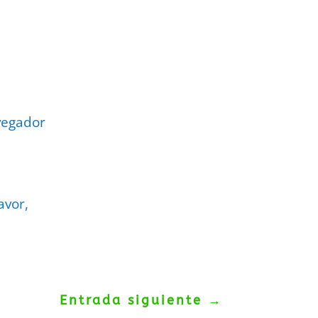
vegador
avor,
Entrada siguiente
→