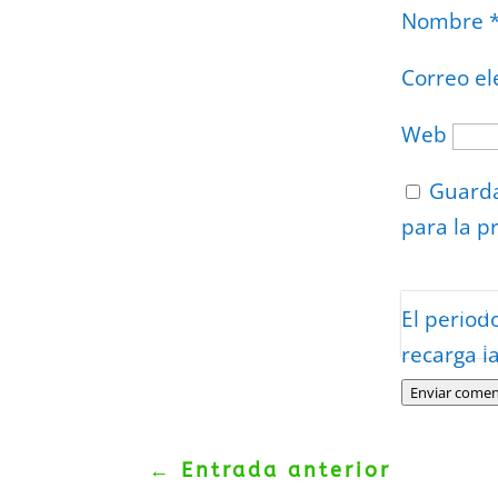
Nombre
Correo el
Web
Guarda
para la p
Protegidos p
El period
Politica
–
Tér
recarga l
Enviar comen
←
Entrada anterior