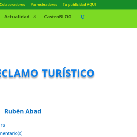
Colaboradores
Patrocinadores
Tu publicidad AQUI
Actualidad
CastroBLOG
clamo turístico
Rubén Abad
ura
mentario(s)