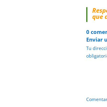
Resp
que 
0 comen
Enviar 
Tu direcc
obligator
Comenta