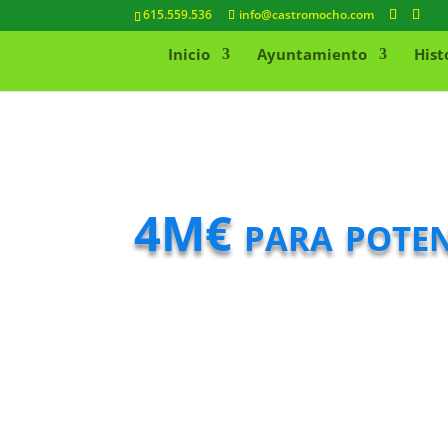
615.559.536
info@castromocho.com
Inicio
Ayuntamiento
Hist
4M€ para poten