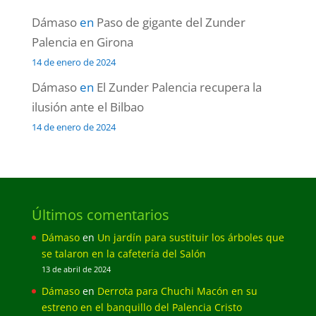
Dámaso
en
Paso de gigante del Zunder
Palencia en Girona
14 de enero de 2024
Dámaso
en
El Zunder Palencia recupera la
ilusión ante el Bilbao
14 de enero de 2024
Últimos comentarios
Dámaso
en
Un jardín para sustituir los árboles que
se talaron en la cafetería del Salón
13 de abril de 2024
Dámaso
en
Derrota para Chuchi Macón en su
estreno en el banquillo del Palencia Cristo