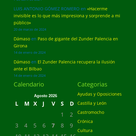
LUIS ANTONIO GÓMEZ ROMERO
en
«Hacerme
invisible es lo que más impresiona y sorprende a mi
público»
20 de marzo de 2024
Dámaso
en
Paso de gigante del Zunder Palencia en
Girona
14 de enero de 2024
Dámaso
en
El Zunder Palencia recupera la ilusión
ante el Bilbao
14 de enero de 2024
Calendario
Categorias
Ayudas y Oposiciones
Agosto 2026
L
M
X
J
V
S
D
Castilla y León
Castromocho
1
2
Crónica
3
4
5
6
7
8
9
Cultura