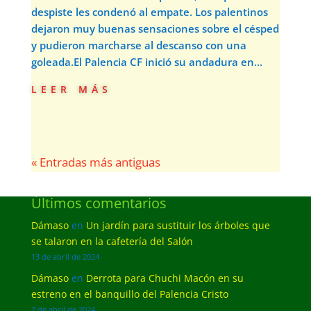
despiste les condenó al empate. Los palentinos
dejaron muy buenas sensaciones sobre el césped
y pudieron marcharse al descanso con una
goleada.El Palencia CF inició su andadura en...
leer más
« Entradas más antiguas
Últimos comentarios
Dámaso
en
Un jardín para sustituir los árboles que
se talaron en la cafetería del Salón
13 de abril de 2024
Dámaso
en
Derrota para Chuchi Macón en su
estreno en el banquillo del Palencia Cristo
7 de abril de 2024