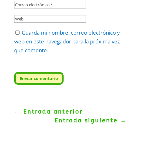
Guarda mi nombre, correo electrónico y
web en este navegador para la próxima vez
que comente.
Protegidos por
reCAPTCHA
Politica
–
Términos
.
Enviar comentario
←
Entrada anterior
Entrada siguiente
→