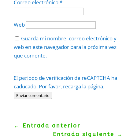
Correo electrónico
*
Web
Guarda mi nombre, correo electrónico y
web en este navegador para la próxima vez
que comente.
Protegidos por
reCAPTCHA
El periodo de verificación de reCAPTCHA ha
Politica
–
Términos
.
caducado. Por favor, recarga la página.
Enviar comentario
←
Entrada anterior
Entrada siguiente
→