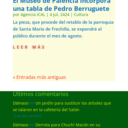
El Museo de Palencia incorpora
una tabla de Pedro Berruguete
por
Agencia ICAL
|
4 Jul, 2424
|
Cultura
La pieza, que procede del retablo de la parroquia
de Santa María de Frechilla, se expondrá al
público durante el mes de agosto.
leer más
« Entradas más antiguas
Últimos comentarios
Dámaso
en
Un jardín para sustituir los árboles que
se talaron en la cafetería del Salón
13 de abril de 2024
Dámaso
en
Derrota para Chuchi Macón en su