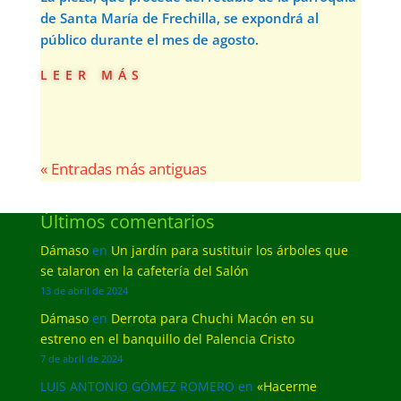
de Santa María de Frechilla, se expondrá al
público durante el mes de agosto.
leer más
« Entradas más antiguas
Últimos comentarios
Dámaso
en
Un jardín para sustituir los árboles que
se talaron en la cafetería del Salón
13 de abril de 2024
Dámaso
en
Derrota para Chuchi Macón en su
estreno en el banquillo del Palencia Cristo
7 de abril de 2024
LUIS ANTONIO GÓMEZ ROMERO
en
«Hacerme