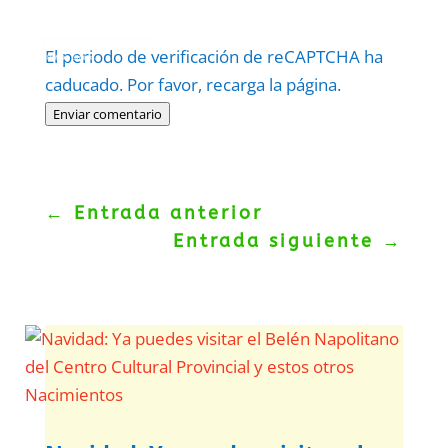
Protegidos por
reCAPTCHA
El periodo de verificación de reCAPTCHA ha
Politica
–
Términos
.
caducado. Por favor, recarga la página.
Enviar comentario
←
Entrada anterior
Entrada siguiente
→