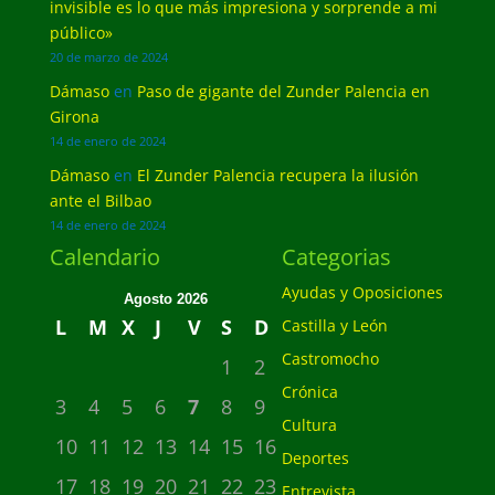
invisible es lo que más impresiona y sorprende a mi
público»
20 de marzo de 2024
Dámaso
en
Paso de gigante del Zunder Palencia en
Girona
14 de enero de 2024
Dámaso
en
El Zunder Palencia recupera la ilusión
ante el Bilbao
14 de enero de 2024
Calendario
Categorias
Ayudas y Oposiciones
Agosto 2026
L
M
X
J
V
S
D
Castilla y León
Castromocho
1
2
Crónica
3
4
5
6
7
8
9
Cultura
10
11
12
13
14
15
16
Deportes
17
18
19
20
21
22
23
Entrevista