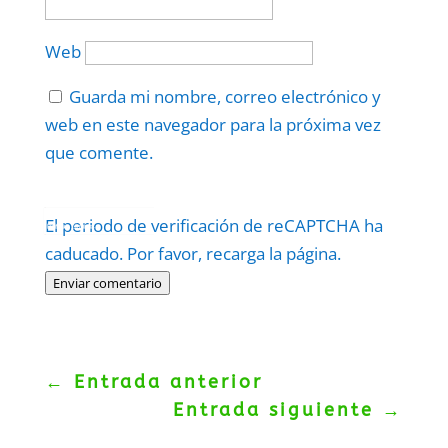
Web
Guarda mi nombre, correo electrónico y
web en este navegador para la próxima vez
que comente.
Protegidos por
reCAPTCHA
El periodo de verificación de reCAPTCHA ha
Politica
–
Términos
.
caducado. Por favor, recarga la página.
Enviar comentario
←
Entrada anterior
Entrada siguiente
→