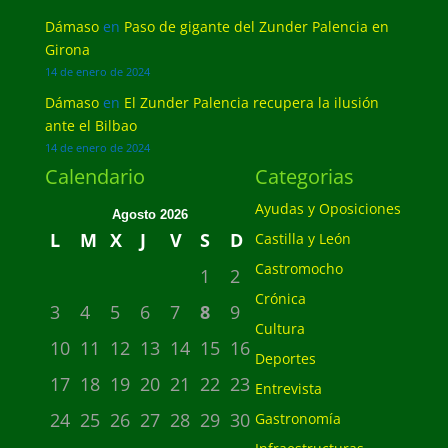
Dámaso
en
Paso de gigante del Zunder Palencia en
Girona
14 de enero de 2024
Dámaso
en
El Zunder Palencia recupera la ilusión
ante el Bilbao
14 de enero de 2024
Calendario
Categorias
Ayudas y Oposiciones
Agosto 2026
L
M
X
J
V
S
D
Castilla y León
Castromocho
1
2
Crónica
3
4
5
6
7
8
9
Cultura
10
11
12
13
14
15
16
Deportes
17
18
19
20
21
22
23
Entrevista
24
25
26
27
28
29
30
Gastronomía