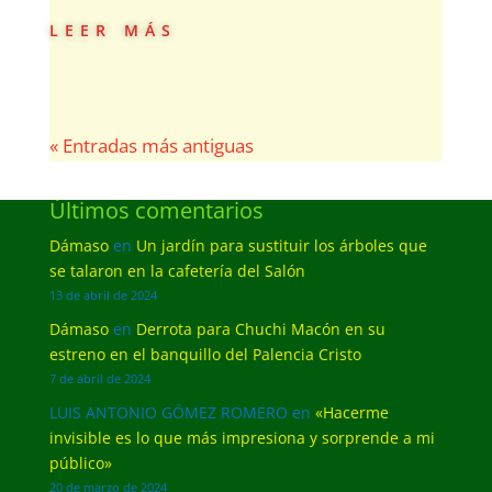
leer más
« Entradas más antiguas
Últimos comentarios
Dámaso
en
Un jardín para sustituir los árboles que
se talaron en la cafetería del Salón
13 de abril de 2024
Dámaso
en
Derrota para Chuchi Macón en su
estreno en el banquillo del Palencia Cristo
7 de abril de 2024
LUIS ANTONIO GÓMEZ ROMERO
en
«Hacerme
invisible es lo que más impresiona y sorprende a mi
público»
20 de marzo de 2024