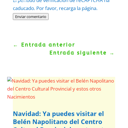
El periodo de verificación de reCAPTCHA ha
Politica
–
Términos
.
caducado. Por favor, recarga la página.
Enviar comentario
←
Entrada anterior
Entrada siguiente
→
Navidad: Ya puedes visitar el
Belén Napolitano del Centro