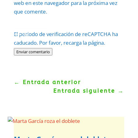
web en este navegador para la próxima vez
que comente.
Protegidos por
reCAPTCHA
El periodo de verificación de reCAPTCHA ha
Politica
–
Términos
.
caducado. Por favor, recarga la página.
Enviar comentario
←
Entrada anterior
Entrada siguiente
→