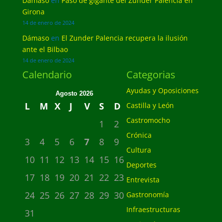
Dámaso
en
Paso de gigante del Zunder Palencia en
Girona
14 de enero de 2024
Dámaso
en
El Zunder Palencia recupera la ilusión
ante el Bilbao
14 de enero de 2024
Calendario
Categorias
Ayudas y Oposiciones
Agosto 2026
L
M
X
J
V
S
D
Castilla y León
Castromocho
1
2
Crónica
3
4
5
6
7
8
9
Cultura
10
11
12
13
14
15
16
Deportes
17
18
19
20
21
22
23
Entrevista
24
25
26
27
28
29
30
Gastronomía
Infraestructuras
31