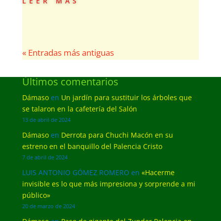
« Entradas más antiguas
Últimos comentarios
Dámaso
en
Un jardín para sustituir los árboles que
se talaron en la cafetería del Salón
13 de abril de 2024
Dámaso
en
Derrota para Chuchi Macón en su
estreno en el banquillo del Palencia Cristo
7 de abril de 2024
LUIS ANTONIO GÓMEZ ROMERO
en
«Hacerme
invisible es lo que más impresiona y sorprende a mi
público»
20 de marzo de 2024