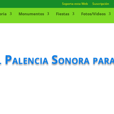
Soporta esta Web
Suscripción
oria
Monumentos
Fiestas
Fotos/Videos
l Palencia Sonora par