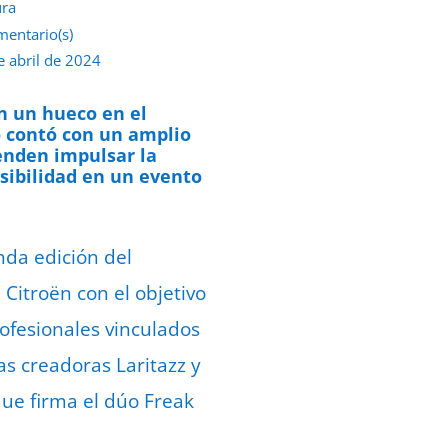
ura
mentario(s)
e abril de 2024
n un hueco en el
o contó con un amplio
tenden impulsar la
sibilidad en un evento
nda edición del
 Citroën con el objetivo
ofesionales vinculados
as creadoras Laritazz y
que firma el dúo Freak