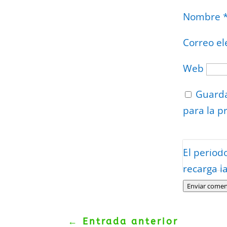
Nombre
Correo el
Web
Guarda
para la p
Protegidos p
El period
Politica
–
Tér
recarga l
Enviar comen
←
Entrada anterior