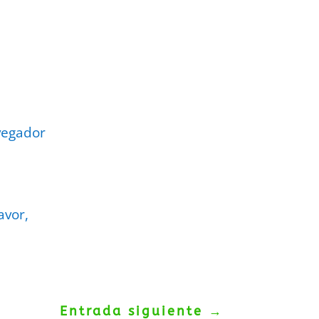
vegador
avor,
Entrada siguiente
→