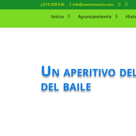
615.559.536
info@castromocho.com
Inicio
Ayuntamiento
Hist
Un aperitivo de
del baile