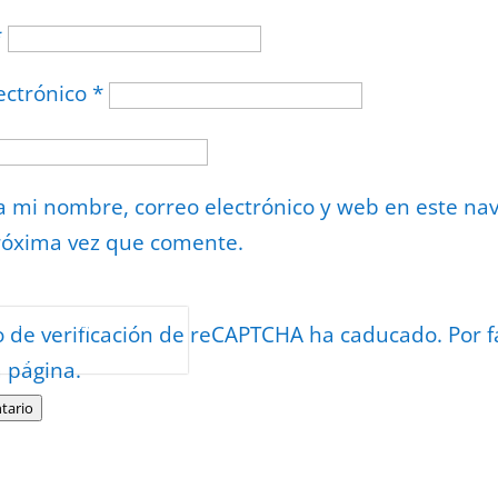
*
ectrónico
*
 mi nombre, correo electrónico y web en este na
róxima vez que comente.
or
reCAPTCHA
o de verificación de reCAPTCHA ha caducado. Por f
minos
.
a página.
tario