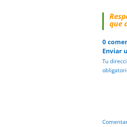
Resp
que 
0 comen
Enviar 
Tu direcc
obligator
Comenta