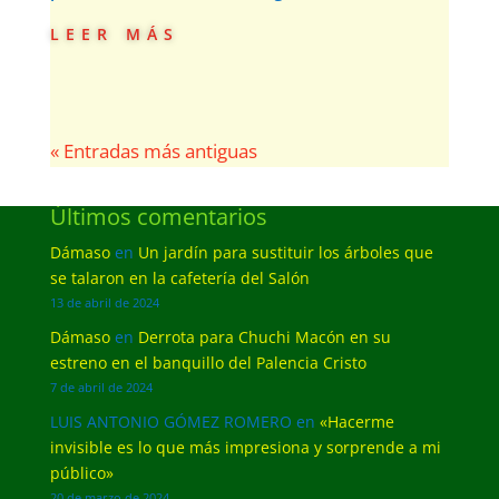
leer más
« Entradas más antiguas
Últimos comentarios
Dámaso
en
Un jardín para sustituir los árboles que
se talaron en la cafetería del Salón
13 de abril de 2024
Dámaso
en
Derrota para Chuchi Macón en su
estreno en el banquillo del Palencia Cristo
7 de abril de 2024
LUIS ANTONIO GÓMEZ ROMERO
en
«Hacerme
invisible es lo que más impresiona y sorprende a mi
público»
20 de marzo de 2024