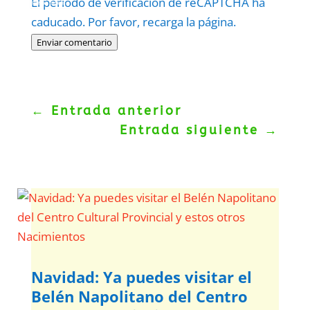
El periodo de verificación de reCAPTCHA ha
Politica
–
Términos
.
caducado. Por favor, recarga la página.
Enviar comentario
←
Entrada anterior
Entrada siguiente
→
Navidad: Ya puedes visitar el
Belén Napolitano del Centro