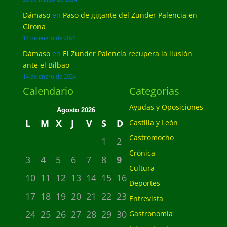
Dámaso
en
Paso de gigante del Zunder Palencia en
Girona
14 de enero de 2024
Dámaso
en
El Zunder Palencia recupera la ilusión
ante el Bilbao
14 de enero de 2024
Calendario
Categorias
Ayudas y Oposiciones
Agosto 2026
L
M
X
J
V
S
D
Castilla y León
Castromocho
1
2
Crónica
3
4
5
6
7
8
9
Cultura
10
11
12
13
14
15
16
Deportes
17
18
19
20
21
22
23
Entrevista
24
25
26
27
28
29
30
Gastronomía